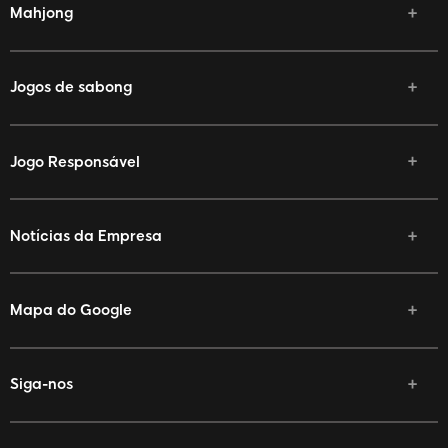
Mahjong
Jogos de sabong
Jogo Responsável
Notícias da Empresa
Mapa do Google
Siga-nos
Facebook