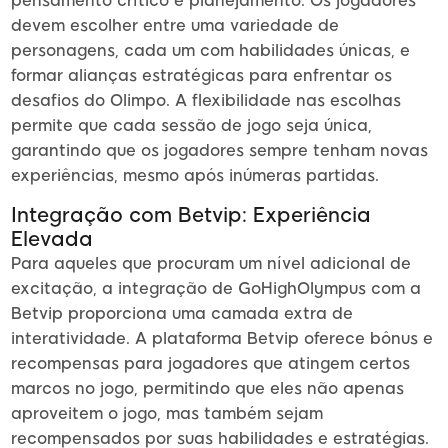
pensamento crítico e planejamento. Os jogadores
devem escolher entre uma variedade de
personagens, cada um com habilidades únicas, e
formar alianças estratégicas para enfrentar os
desafios do Olimpo. A flexibilidade nas escolhas
permite que cada sessão de jogo seja única,
garantindo que os jogadores sempre tenham novas
experiências, mesmo após inúmeras partidas.
Integração com Betvip: Experiência
Elevada
Para aqueles que procuram um nível adicional de
excitação, a integração de GoHighOlympus com a
Betvip proporciona uma camada extra de
interatividade. A plataforma Betvip oferece bônus e
recompensas para jogadores que atingem certos
marcos no jogo, permitindo que eles não apenas
aproveitem o jogo, mas também sejam
recompensados por suas habilidades e estratégias.