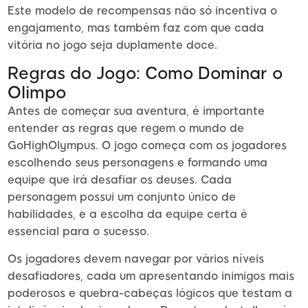
Este modelo de recompensas não só incentiva o
engajamento, mas também faz com que cada
vitória no jogo seja duplamente doce.
Regras do Jogo: Como Dominar o
Olimpo
Antes de começar sua aventura, é importante
entender as regras que regem o mundo de
GoHighOlympus. O jogo começa com os jogadores
escolhendo seus personagens e formando uma
equipe que irá desafiar os deuses. Cada
personagem possui um conjunto único de
habilidades, e a escolha da equipe certa é
essencial para o sucesso.
Os jogadores devem navegar por vários níveis
desafiadores, cada um apresentando inimigos mais
poderosos e quebra-cabeças lógicos que testam a