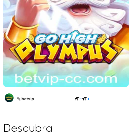
COMPARTILHAR
By
betvip
Descubra