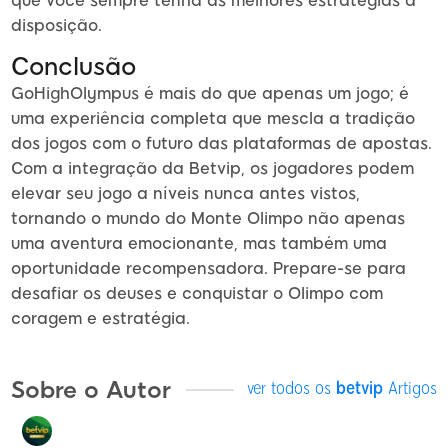
que você sempre tenha as melhores estratégias à
disposição.
Conclusão
GoHighOlympus é mais do que apenas um jogo; é
uma experiência completa que mescla a tradição
dos jogos com o futuro das plataformas de apostas.
Com a integração da Betvip, os jogadores podem
elevar seu jogo a níveis nunca antes vistos,
tornando o mundo do Monte Olimpo não apenas
uma aventura emocionante, mas também uma
oportunidade recompensadora. Prepare-se para
desafiar os deuses e conquistar o Olimpo com
coragem e estratégia.
Sobre o Autor
ver todos os
betvip
Artigos