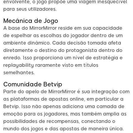
envolvente, o jogo propõe uma viagem inesquecível
para seus utilizadores.
Mecânica de Jogo
A base do MirrorMirror reside em sua capacidade
de espelhar as escolhas do jogador dentro de um
ambiente dinâmico. Cada decisão tomada afeta
diretamente o destino do protagonista dentro do
enredo. Isso proporciona um nível de estratégia e
replayability raramente visto em títulos
semelhantes.
Comunidade Betvip
Parte do apelo de MirrorMirror é sua integração com
as plataformas de apostas online, em particular a
Betvip. Isso não apenas adiciona uma camada de
emoção para os jogadores, mas também amplia as
possibilidades de recompensas, conectando o
mundo dos jogos e das apostas de maneira única.