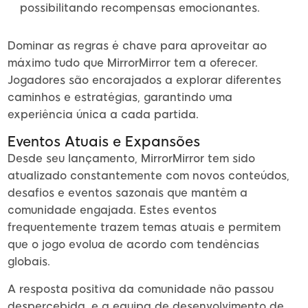
possibilitando recompensas emocionantes.
Dominar as regras é chave para aproveitar ao
máximo tudo que MirrorMirror tem a oferecer.
Jogadores são encorajados a explorar diferentes
caminhos e estratégias, garantindo uma
experiência única a cada partida.
Eventos Atuais e Expansões
Desde seu lançamento, MirrorMirror tem sido
atualizado constantemente com novos conteúdos,
desafios e eventos sazonais que mantêm a
comunidade engajada. Estes eventos
frequentemente trazem temas atuais e permitem
que o jogo evolua de acordo com tendências
globais.
A resposta positiva da comunidade não passou
despercebida, e a equipa de desenvolvimento de