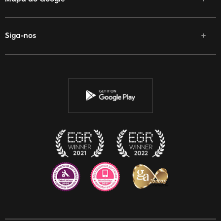
Siga-nos
Facebook
Twitter
YouTube
Instagram
Discord
Twitch
Reddit