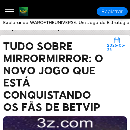
Registrar
Explorando WAROFTHEUNIVERSE: Um Jogo de Estratégia I
betvip
Notícias da Empresa
Tudo sobre MirrorMirr
TUDO SOBRE
2026-03-
26
MIRRORMIRROR: O
NOVO JOGO QUE
ESTÁ
CONQUISTANDO
OS FÃS DE BETVIP