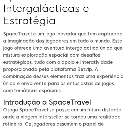
Intergalácticas e
Estratégia
SpaceTravel é um jogo inovador que tem capturado
a imaginação dos jogadores em todo o mundo. Este
jogo oferece uma aventura intergaláctica única que
mistura exploração espacial com desafios
estratégicos, tudo com o apoio e interatividade
proporcionada pela plataforma Betvip. A
combinação desses elementos traz uma experiência
única e envolvente para os entusiastas de jogos
com temáticas espaciais.
Introdução a SpaceTravel
O jogo SpaceTravel se passa em um futuro distante,
onde a viagem interstellar se tornou uma realidade
rotineira. Os jogadores assumem o papel de