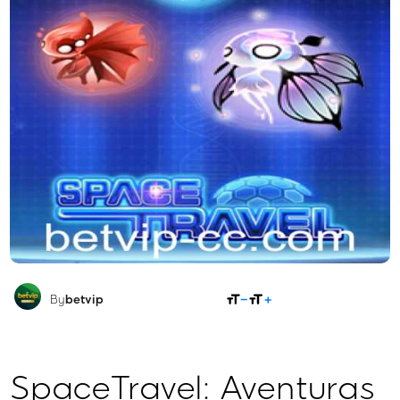
COMPARTILHAR
By
betvip
SpaceTravel: Aventuras