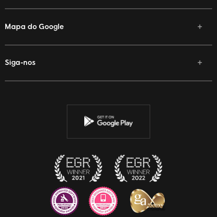
Mapa do Google
Siga-nos
Facebook
Twitter
YouTube
Instagram
Discord
Twitch
Reddit