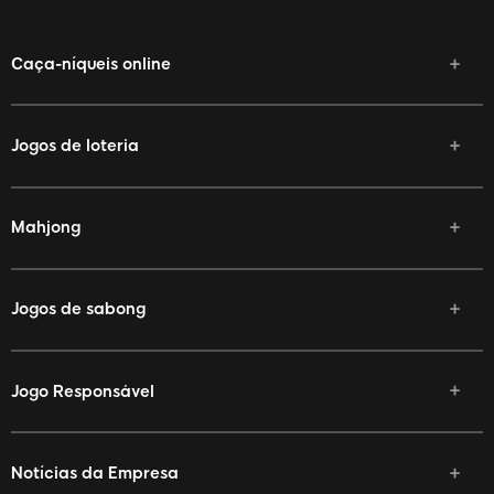
Caça-níqueis online
Jogos de loteria
Mahjong
Jogos de sabong
Jogo Responsável
Notícias da Empresa