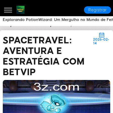
Registrar
Explorando PotionWizard: Um Mergulho no Mundo de Feiti
betvip
Notícias da Empresa
SpaceTravel: Aventura
SPACETRAVEL:
2026-02-
14
AVENTURA E
ESTRATÉGIA COM
BETVIP