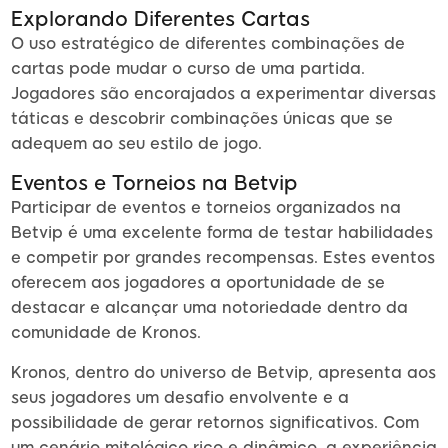
Explorando Diferentes Cartas
O uso estratégico de diferentes combinações de
cartas pode mudar o curso de uma partida.
Jogadores são encorajados a experimentar diversas
táticas e descobrir combinações únicas que se
adequem ao seu estilo de jogo.
Eventos e Torneios na Betvip
Participar de eventos e torneios organizados na
Betvip é uma excelente forma de testar habilidades
e competir por grandes recompensas. Estes eventos
oferecem aos jogadores a oportunidade de se
destacar e alcançar uma notoriedade dentro da
comunidade de Kronos.
Kronos, dentro do universo de Betvip, apresenta aos
seus jogadores um desafio envolvente e a
possibilidade de gerar retornos significativos. Com
um cenário mitológico rico e dinâmico, a experiência