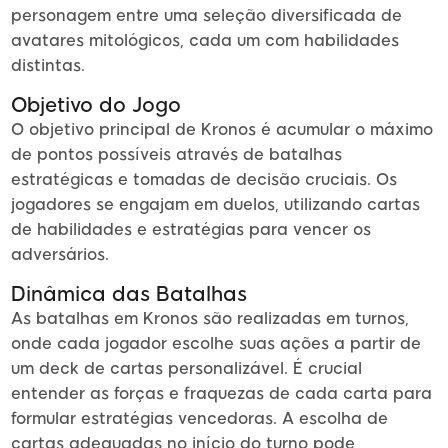
personagem entre uma seleção diversificada de
avatares mitológicos, cada um com habilidades
distintas.
Objetivo do Jogo
O objetivo principal de Kronos é acumular o máximo
de pontos possíveis através de batalhas
estratégicas e tomadas de decisão cruciais. Os
jogadores se engajam em duelos, utilizando cartas
de habilidades e estratégias para vencer os
adversários.
Dinâmica das Batalhas
As batalhas em Kronos são realizadas em turnos,
onde cada jogador escolhe suas ações a partir de
um deck de cartas personalizável. É crucial
entender as forças e fraquezas de cada carta para
formular estratégias vencedoras. A escolha de
cartas adequadas no início do turno pode