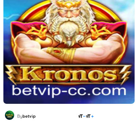
COMPARTILHAR
By
betvip