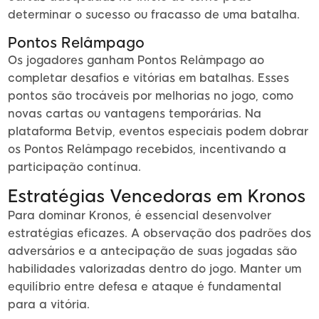
determinar o sucesso ou fracasso de uma batalha.
Pontos Relâmpago
Os jogadores ganham Pontos Relâmpago ao
completar desafios e vitórias em batalhas. Esses
pontos são trocáveis por melhorias no jogo, como
novas cartas ou vantagens temporárias. Na
plataforma Betvip, eventos especiais podem dobrar
os Pontos Relâmpago recebidos, incentivando a
participação contínua.
Estratégias Vencedoras em Kronos
Para dominar Kronos, é essencial desenvolver
estratégias eficazes. A observação dos padrões dos
adversários e a antecipação de suas jogadas são
habilidades valorizadas dentro do jogo. Manter um
equilíbrio entre defesa e ataque é fundamental
para a vitória.