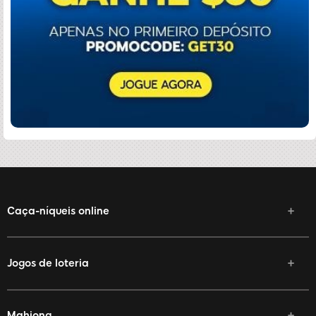
Caça-níqueis online
Jogos de loteria
Mahjong