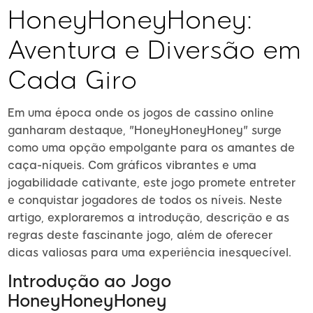
HoneyHoneyHoney:
Aventura e Diversão em
Cada Giro
Em uma época onde os jogos de cassino online
ganharam destaque, "HoneyHoneyHoney" surge
como uma opção empolgante para os amantes de
caça-níqueis. Com gráficos vibrantes e uma
jogabilidade cativante, este jogo promete entreter
e conquistar jogadores de todos os níveis. Neste
artigo, exploraremos a introdução, descrição e as
regras deste fascinante jogo, além de oferecer
dicas valiosas para uma experiência inesquecível.
Introdução ao Jogo
HoneyHoneyHoney