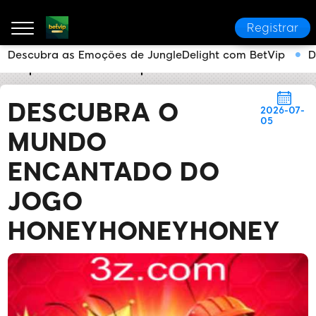
Registrar
Descubra as Emoções de JungleDelight com BetVip
D
betvip
Notícias da Empresa
Descubra o Mundo E
DESCUBRA O
2026-07-
05
MUNDO
ENCANTADO DO
JOGO
HONEYHONEYHONEY