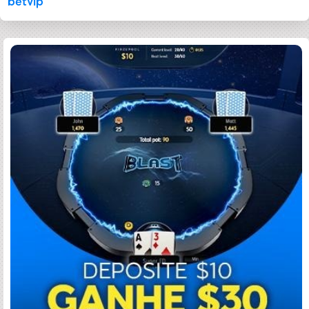
betvip