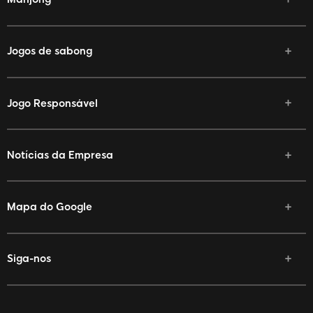
Jogos de sabong
Jogo Responsável
Notícias da Empresa
Mapa do Google
Siga-nos
Facebook
Twitter