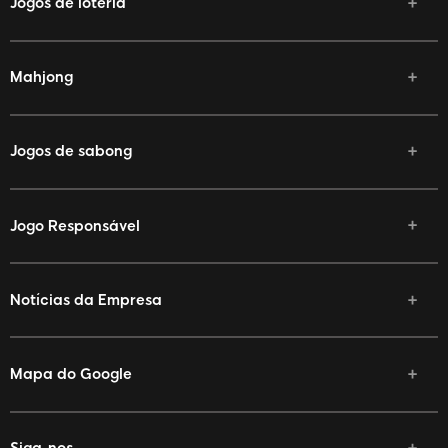
Jogos de loteria
Mahjong
Jogos de sabong
Jogo Responsável
Notícias da Empresa
Mapa do Google