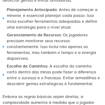
detectar gemas e evitar armadilhas.
Planejamento Antecipado:
Antes de começar a
minerar, é essencial planejar cada passo. Isso
inclui escolher ferramentas adequadas e definir
uma estratégia para o nível atual.
Gerenciamento de Recursos:
Os jogadores
precisam monitorar seus recursos
constantemente. Isso inclui não apenas as
ferramentas, mas também o tempo e a energia
disponíveis.
Escolha de Caminhos:
A escolha do caminho
certo dentro das minas pode fazer a diferença
entre o sucesso e o fracasso. Evitar armadilhas e
descobrir gemas estratégicas é fundamental.
Embora as regras básicas sejam diretas, a
complexidade aumenta à medida que o jogador