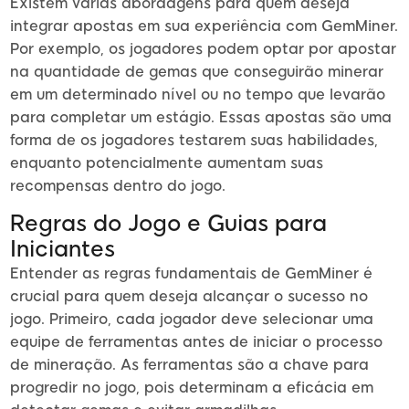
Existem várias abordagens para quem deseja
integrar apostas em sua experiência com GemMiner.
Por exemplo, os jogadores podem optar por apostar
na quantidade de gemas que conseguirão minerar
em um determinado nível ou no tempo que levarão
para completar um estágio. Essas apostas são uma
forma de os jogadores testarem suas habilidades,
enquanto potencialmente aumentam suas
recompensas dentro do jogo.
Regras do Jogo e Guias para
Iniciantes
Entender as regras fundamentais de GemMiner é
crucial para quem deseja alcançar o sucesso no
jogo. Primeiro, cada jogador deve selecionar uma
equipe de ferramentas antes de iniciar o processo
de mineração. As ferramentas são a chave para
progredir no jogo, pois determinam a eficácia em