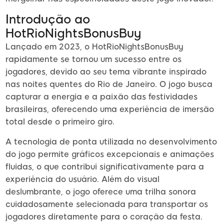
Introdução ao
HotRioNightsBonusBuy
Lançado em 2023, o HotRioNightsBonusBuy
rapidamente se tornou um sucesso entre os
jogadores, devido ao seu tema vibrante inspirado
nas noites quentes do Rio de Janeiro. O jogo busca
capturar a energia e a paixão das festividades
brasileiras, oferecendo uma experiência de imersão
total desde o primeiro giro.
A tecnologia de ponta utilizada no desenvolvimento
do jogo permite gráficos excepcionais e animações
fluidas, o que contribui significativamente para a
experiência do usuário. Além do visual
deslumbrante, o jogo oferece uma trilha sonora
cuidadosamente selecionada para transportar os
jogadores diretamente para o coração da festa.