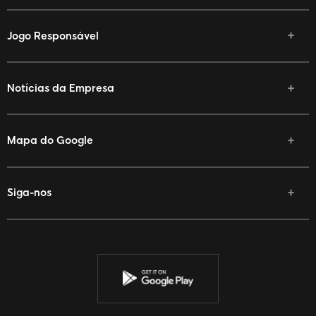
Jogo Responsável
Notícias da Empresa
Mapa do Google
Siga-nos
Facebook
Twitter
YouTube
Instagram
Discord