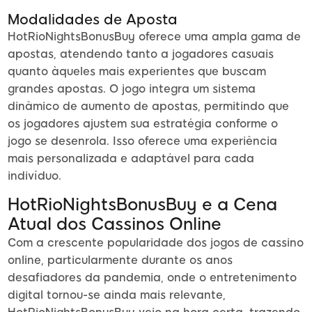
Modalidades de Aposta
HotRioNightsBonusBuy oferece uma ampla gama de
apostas, atendendo tanto a jogadores casuais
quanto àqueles mais experientes que buscam
grandes apostas. O jogo integra um sistema
dinâmico de aumento de apostas, permitindo que
os jogadores ajustem sua estratégia conforme o
jogo se desenrola. Isso oferece uma experiência
mais personalizada e adaptável para cada
indivíduo.
HotRioNightsBonusBuy e a Cena
Atual dos Cassinos Online
Com a crescente popularidade dos jogos de cassino
online, particularmente durante os anos
desafiadores da pandemia, onde o entretenimento
digital tornou-se ainda mais relevante,