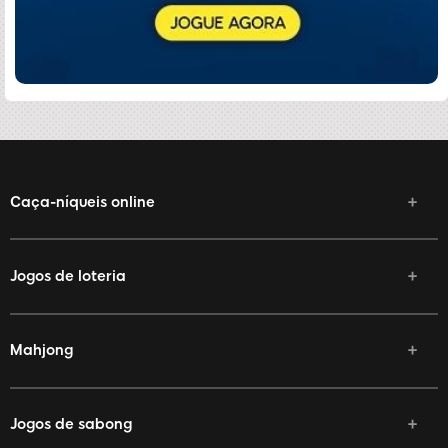
Caça-níqueis online
Jogos de loteria
Mahjong
Jogos de sabong