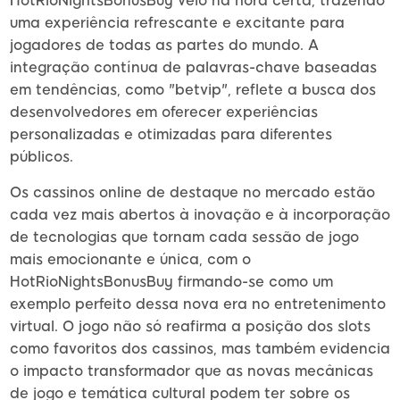
HotRioNightsBonusBuy veio na hora certa, trazendo
uma experiência refrescante e excitante para
jogadores de todas as partes do mundo. A
integração contínua de palavras-chave baseadas
em tendências, como "betvip", reflete a busca dos
desenvolvedores em oferecer experiências
personalizadas e otimizadas para diferentes
públicos.
Os cassinos online de destaque no mercado estão
cada vez mais abertos à inovação e à incorporação
de tecnologias que tornam cada sessão de jogo
mais emocionante e única, com o
HotRioNightsBonusBuy firmando-se como um
exemplo perfeito dessa nova era no entretenimento
virtual. O jogo não só reafirma a posição dos slots
como favoritos dos cassinos, mas também evidencia
o impacto transformador que as novas mecânicas
de jogo e temática cultural podem ter sobre os