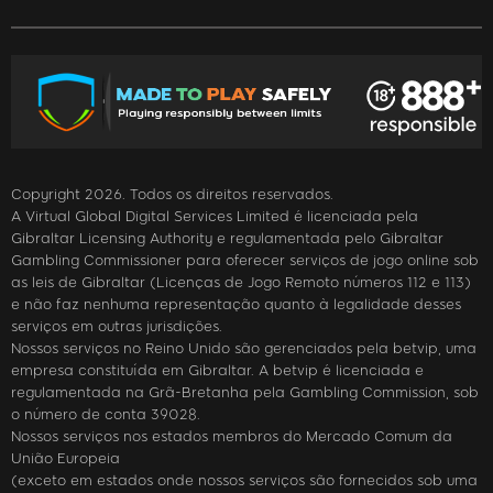
Copyright 2026. Todos os direitos reservados.
A Virtual Global Digital Services Limited é licenciada pela
Gibraltar Licensing Authority e regulamentada pelo Gibraltar
Gambling Commissioner para oferecer serviços de jogo online sob
as leis de Gibraltar (Licenças de Jogo Remoto números 112 e 113)
e não faz nenhuma representação quanto à legalidade desses
serviços em outras jurisdições.
Nossos serviços no Reino Unido são gerenciados pela betvip, uma
empresa constituída em Gibraltar. A betvip é licenciada e
regulamentada na Grã-Bretanha pela Gambling Commission, sob
o número de conta 39028.
Nossos serviços nos estados membros do Mercado Comum da
União Europeia
(exceto em estados onde nossos serviços são fornecidos sob uma