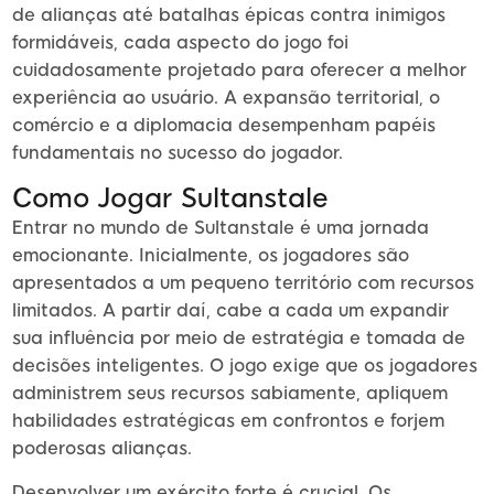
de alianças até batalhas épicas contra inimigos
formidáveis, cada aspecto do jogo foi
cuidadosamente projetado para oferecer a melhor
experiência ao usuário. A expansão territorial, o
comércio e a diplomacia desempenham papéis
fundamentais no sucesso do jogador.
Como Jogar Sultanstale
Entrar no mundo de Sultanstale é uma jornada
emocionante. Inicialmente, os jogadores são
apresentados a um pequeno território com recursos
limitados. A partir daí, cabe a cada um expandir
sua influência por meio de estratégia e tomada de
decisões inteligentes. O jogo exige que os jogadores
administrem seus recursos sabiamente, apliquem
habilidades estratégicas em confrontos e forjem
poderosas alianças.
Desenvolver um exército forte é crucial. Os