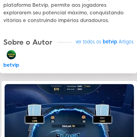
plataforma Betvip, permite aos jogadores
explorarem seu potencial máximo, conquistando
vitórias e construindo impérios duradouros.
Sobre o Autor
ver todos os
betvip
Artigos
betvip