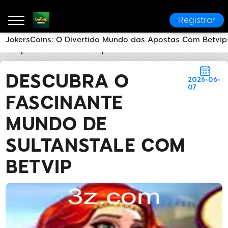
Registrar
JokersCoins: O Divertido Mundo das Apostas Com Betvip
betvip
Notícias da Empresa
Descubra o Fascinant
DESCUBRA O
2026-06-
07
FASCINANTE
MUNDO DE
SULTANSTALE COM
BETVIP