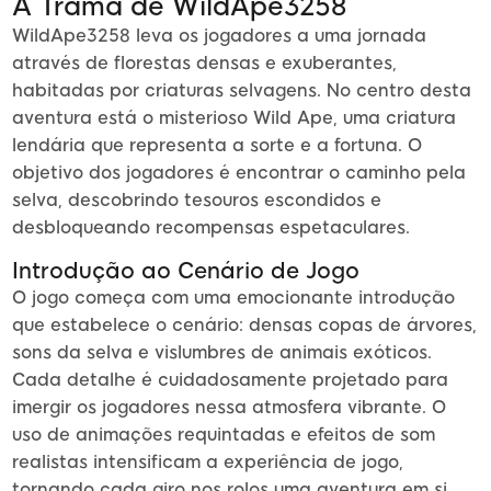
A Trama de WildApe3258
WildApe3258 leva os jogadores a uma jornada
através de florestas densas e exuberantes,
habitadas por criaturas selvagens. No centro desta
aventura está o misterioso Wild Ape, uma criatura
lendária que representa a sorte e a fortuna. O
objetivo dos jogadores é encontrar o caminho pela
selva, descobrindo tesouros escondidos e
desbloqueando recompensas espetaculares.
Introdução ao Cenário de Jogo
O jogo começa com uma emocionante introdução
que estabelece o cenário: densas copas de árvores,
sons da selva e vislumbres de animais exóticos.
Cada detalhe é cuidadosamente projetado para
imergir os jogadores nessa atmosfera vibrante. O
uso de animações requintadas e efeitos de som
realistas intensificam a experiência de jogo,
tornando cada giro nos rolos uma aventura em si.