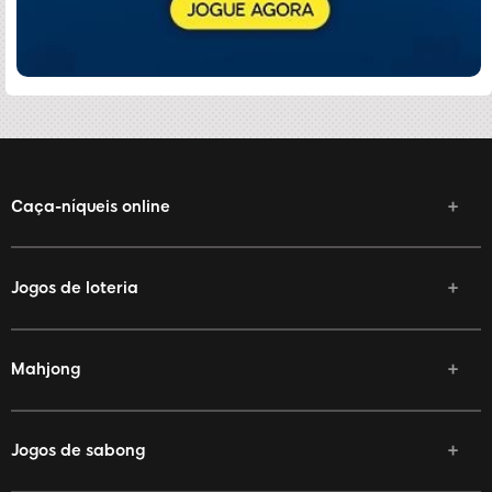
Caça-níqueis online
Jogos de loteria
Mahjong
Jogos de sabong