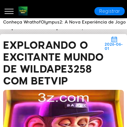
Registrar
Conheça WrathofOlympus2: A Nova Experiência de Jogo 
betvip
Notícias da Empresa
Explorando o Excitan
EXPLORANDO O
2026-06-
01
EXCITANTE MUNDO
DE WILDAPE3258
COM BETVIP