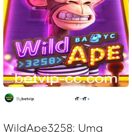
COMPARTILHAR
By
betvip
WildApe3258: Uma