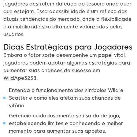
jogadores desfrutem da caça ao tesouro onde quer
que estejam. Essa acessibilidade é um reflexo das
atuais tendências do mercado, onde a flexibilidade
e a mobilidade são altamente valorizadas pelos
usuários.
Dicas Estratégicas para Jogadores
Embora o fator sorte desempenhe um papel vital,
jogadores podem adotar algumas estratégias para
aumentar suas chances de sucesso em
WildApe3258.
Entenda o funcionamento dos símbolos Wild e
Scatter e como eles afetam suas chances de
vitória.
Gerencie cuidadosamente seu saldo de jogo,
estabelecendo limites e conhecendo o melhor
momento para aumentar suas apostas.