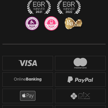
Reddit