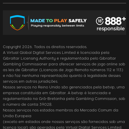
Copyright 2026. Todos os direitos reservados.
A Virtual Global Digital Services Limited é licenciada pela
Gibraltar Licensing Authority e regulamentada pelo Gibraltar
Gambling Commissioner para oferecer serviços de jogo online sob
as leis de Gibraltar (Licenças de Jogo Remoto números 112 e 113)
e não faz nenhuma representação quanto à legalidade desses
serviços em outras jurisdições.
Nossos serviços no Reino Unido são gerenciados pela betvip, uma
empresa constituída em Gibraltar. A betvip é licenciada e
regulamentada na Grã-Bretanha pela Gambling Commission, sob
o número de conta 39028.
Nossos serviços nos estados membros do Mercado Comum da
União Europeia
(exceto em estados onde nossos serviços são fornecidos sob uma
licença local) são operados pela Virtual Digital Services Limited,