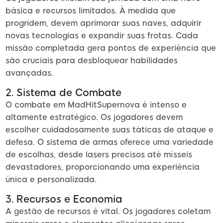
básica e recursos limitados. À medida que
progridem, devem aprimorar suas naves, adquirir
novas tecnologias e expandir suas frotas. Cada
missão completada gera pontos de experiência que
são cruciais para desbloquear habilidades
avançadas.
2. Sistema de Combate
O combate em MadHitSupernova é intenso e
altamente estratégico. Os jogadores devem
escolher cuidadosamente suas táticas de ataque e
defesa. O sistema de armas oferece uma variedade
de escolhas, desde lasers precisos até mísseis
devastadores, proporcionando uma experiência
única e personalizada.
3. Recursos e Economia
A gestão de recursos é vital. Os jogadores coletam