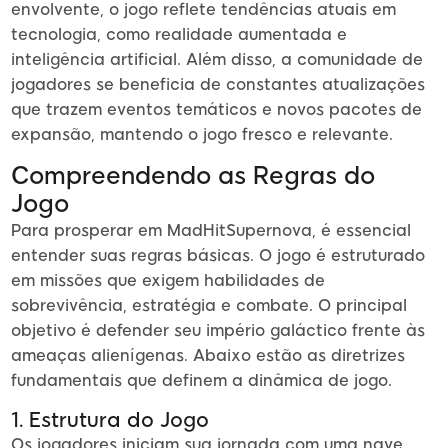
envolvente, o jogo reflete tendências atuais em
tecnologia, como realidade aumentada e
inteligência artificial. Além disso, a comunidade de
jogadores se beneficia de constantes atualizações
que trazem eventos temáticos e novos pacotes de
expansão, mantendo o jogo fresco e relevante.
Compreendendo as Regras do
Jogo
Para prosperar em MadHitSupernova, é essencial
entender suas regras básicas. O jogo é estruturado
em missões que exigem habilidades de
sobrevivência, estratégia e combate. O principal
objetivo é defender seu império galáctico frente às
ameaças alienígenas. Abaixo estão as diretrizes
fundamentais que definem a dinâmica de jogo.
1. Estrutura do Jogo
Os jogadores iniciam sua jornada com uma nave