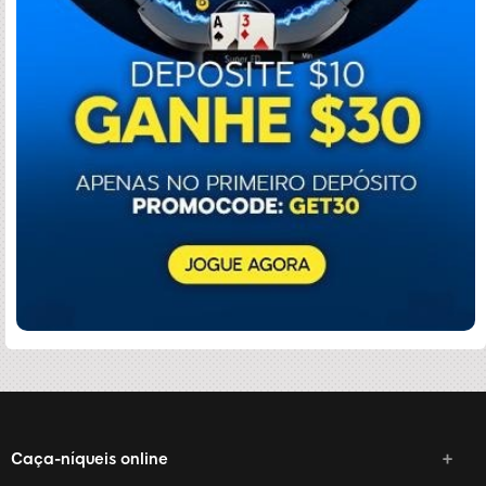
Caça-níqueis online