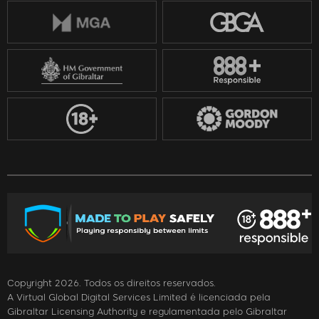
Copyright 2026. Todos os direitos reservados.
A Virtual Global Digital Services Limited é licenciada pela
Gibraltar Licensing Authority e regulamentada pelo Gibraltar