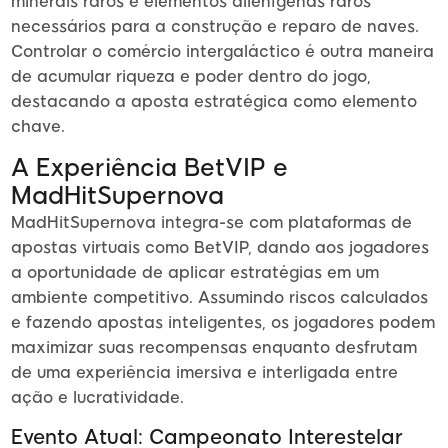
minerais raros e elementos alienígenas raros
necessários para a construção e reparo de naves.
Controlar o comércio intergaláctico é outra maneira
de acumular riqueza e poder dentro do jogo,
destacando a aposta estratégica como elemento
chave.
A Experiência BetVIP e
MadHitSupernova
MadHitSupernova integra-se com plataformas de
apostas virtuais como BetVIP, dando aos jogadores
a oportunidade de aplicar estratégias em um
ambiente competitivo. Assumindo riscos calculados
e fazendo apostas inteligentes, os jogadores podem
maximizar suas recompensas enquanto desfrutam
de uma experiência imersiva e interligada entre
ação e lucratividade.
Evento Atual: Campeonato Interestelar