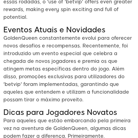
essas rodadas, o 'use of 'betvip' offers even greater
rewards, making every spin exciting and full of
potential.
Eventos Atuais e Novidades
GoldenQueen constantemente evolui para oferecer
novos desafios e recompensas. Recentemente, foi
introduzido um evento especial que celebra a
chegada de novos jogadores e premia os que
atingem metas específicas dentro do jogo. Além
disso, promoções exclusivas para utilizadores do
'betvip' foram implementadas, garantindo que
aqueles que entendem e utilizam a funcionalidade
possam tirar o máximo proveito.
Dicas para Jogadores Novatos
Para aqueles que estão embarcando pela primeira
vez na aventura de GoldenQueen, algumas dicas
podem fazer a diferença. Primeiramente,