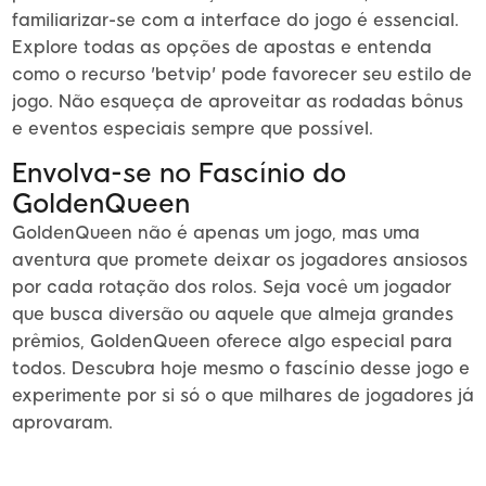
familiarizar-se com a interface do jogo é essencial.
Explore todas as opções de apostas e entenda
como o recurso 'betvip' pode favorecer seu estilo de
jogo. Não esqueça de aproveitar as rodadas bônus
e eventos especiais sempre que possível.
Envolva-se no Fascínio do
GoldenQueen
GoldenQueen não é apenas um jogo, mas uma
aventura que promete deixar os jogadores ansiosos
por cada rotação dos rolos. Seja você um jogador
que busca diversão ou aquele que almeja grandes
prêmios, GoldenQueen oferece algo especial para
todos. Descubra hoje mesmo o fascínio desse jogo e
experimente por si só o que milhares de jogadores já
aprovaram.