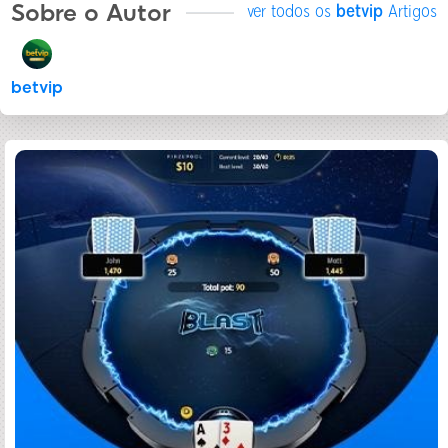
Sobre o Autor
ver todos os
betvip
Artigos
betvip