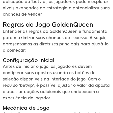
aplicação do 'betvip', os jogadores podem explorar
níveis avançados de estratégia e potencializar suas
chances de vencer.
Regras do Jogo GoldenQueen
Entender as regras do GoldenQueen é fundamental
para maximizar suas chances de sucesso. A seguir,
apresentamos as diretrizes principais para ajudá-lo
a começar:
Configuração Inicial
Antes de iniciar o jogo, os jogadores devem
configurar suas apostas usando os botões de
seleção disponíveis na interface do jogo. Com o
recurso 'betvip', é possível ajustar o valor da aposta
e acessar opções adicionais que enriquecem a
experiência do jogador.
Mecânica de Jogo