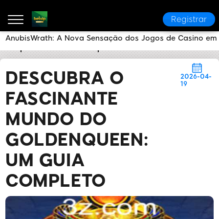
Registrar
AnubisWrath: A Nova Sensação dos Jogos de Casino em
betvip
Notícias da Empresa
Descubra o Fascinan
DESCUBRA O
2026-04-
19
FASCINANTE
MUNDO DO
GOLDENQUEEN:
UM GUIA
COMPLETO