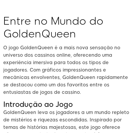
Entre no Mundo do
GoldenQueen
O jogo GoldenQueen é a mais nova sensação no
universo dos cassinos online, oferecendo uma
experiência imersiva para todos os tipos de
jogadores. Com gráficos impressionantes e
mecânicas envolventes, GoldenQueen rapidamente
se destacou como um dos favoritos entre os
entusiastas de jogos de cassino.
Introdução ao Jogo
GoldenQueen leva os jogadores a um mundo repleto
de mistérios e riquezas escondidas. Inspirado por
temas de histórias majestosas, este jogo oferece