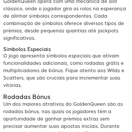
GoldenQueen opera com uma mecânica de slot
clássico, onde o jogador gira os rolos na esperança
de alinhar símbolos correspondentes. Cada
combinação de símbolos oferece diversos tipos de
prêmios, desde pequenas quantias até jackpots
significativos.
Símbolos Especiais
O jogo apresenta símbolos especiais que ativam
funcionalidades adicionais, como rodadas grátis e
multiplicadores de bônus. Fique atento aos Wilds e
Scatters, que são cruciais para incrementar suas
vitórias.
Rodadas Bônus
Um dos maiores atrativos do GoldenQueen são as
rodadas bônus, nas quais os jogadores têm a
oportunidade de ganhar prêmios extras sem
precisar aumentar suas apostas iniciais. Durante