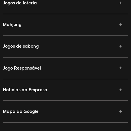
Jogos de loteria
Mahjong
Jogos de sabong
Jogo Responsável
Notícias da Empresa
Mapa do Google