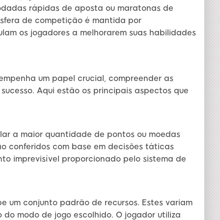
rodadas rápidas de aposta ou maratonas de
sfera de competição é mantida por
mulam os jogadores a melhorarem suas habilidades
sempenha um papel crucial, compreender as
sucesso. Aqui estão os principais aspectos que
ular a maior quantidade de pontos ou moedas
ão conferidos com base em decisões táticas
to imprevisível proporcionado pelo sistema de
be um conjunto padrão de recursos. Estes variam
do modo de jogo escolhido. O jogador utiliza