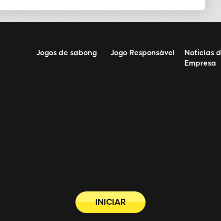
Jogos de sabong
Jogo Responsável
Notícias 
Empresa
INICIAR