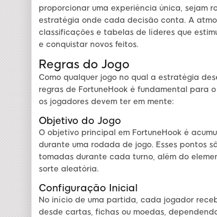
proporcionar uma experiência única, sejam 
estratégia onde cada decisão conta. A atmo
classificações e tabelas de líderes que esti
e conquistar novos feitos.
Regras do Jogo
Como qualquer jogo no qual a estratégia de
regras de FortuneHook é fundamental para o 
os jogadores devem ter em mente:
Objetivo do Jogo
O objetivo principal em FortuneHook é acum
durante uma rodada de jogo. Esses pontos s
tomadas durante cada turno, além do elemen
sorte aleatória.
Configuração Inicial
No início de uma partida, cada jogador rece
desde cartas, fichas ou moedas, dependendo 