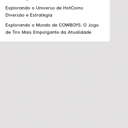
Explorando o Universo de HotCoins:
Diversão e Estratégia
Explorando o Mundo de COWBOYS: O Jogo
de Tiro Mais Empolgante da Atualidade