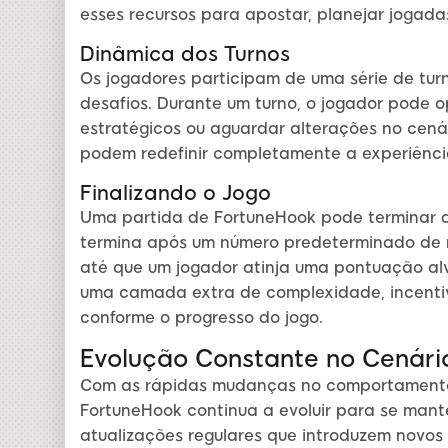
esses recursos para apostar, planejar jogadas
Dinâmica dos Turnos
Os jogadores participam de uma série de tu
desafios. Durante um turno, o jogador pode o
estratégicos ou aguardar alterações no cená
podem redefinir completamente a experiênci
Finalizando o Jogo
Uma partida de FortuneHook pode terminar d
termina após um número predeterminado de r
até que um jogador atinja uma pontuação alvo
uma camada extra de complexidade, incenti
conforme o progresso do jogo.
Evolução Constante no Cenári
Com as rápidas mudanças no comportamento d
FortuneHook continua a evoluir para se mant
atualizações regulares que introduzem novos