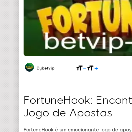
By
betvip
FortuneHook: Encont
Jogo de Apostas
FortuneHook é um emocionante jogo de apost