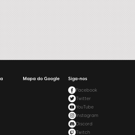
da
Mapa do Google
Siga-nos
Facebook
Twitter
YouTube
Instagram
Discord
Twitch