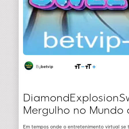
By
betvip
DiamondExplosionS
Mergulho no Mundo 
Em tempos onde o entretenimento virtual se t