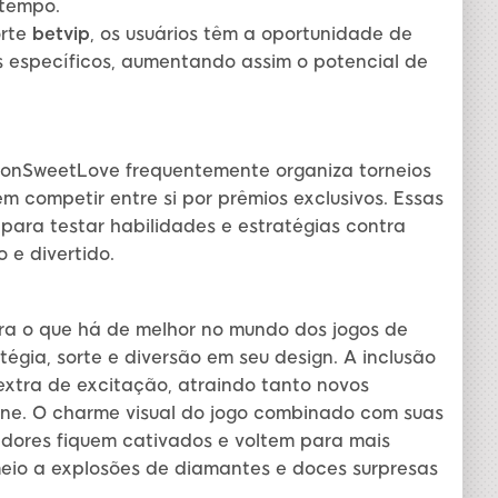
tempo.
orte
betvip
, os usuários têm a oportunidade de
 específicos, aumentando assim o potencial de
ionSweetLove frequentemente organiza torneios
m competir entre si por prêmios exclusivos. Essas
para testar habilidades e estratégias contra
 e divertido.
a o que há de melhor no mundo dos jogos de
égia, sorte e diversão em seu design. A inclusão
tra de excitação, atraindo tanto novos
ine. O charme visual do jogo combinado com suas
dores fiquem cativados e voltem para mais
eio a explosões de diamantes e doces surpresas