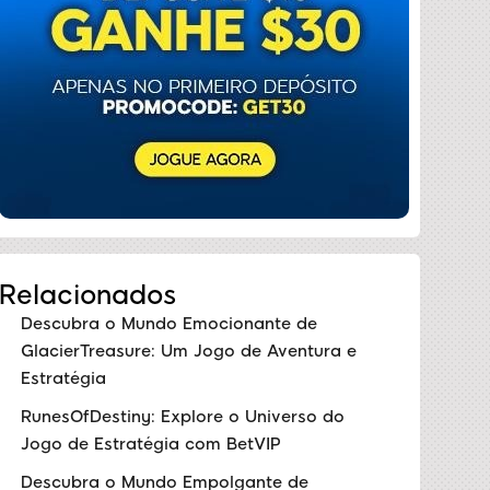
Relacionados
Descubra o Mundo Emocionante de
GlacierTreasure: Um Jogo de Aventura e
Estratégia
RunesOfDestiny: Explore o Universo do
Jogo de Estratégia com BetVIP
Descubra o Mundo Empolgante de