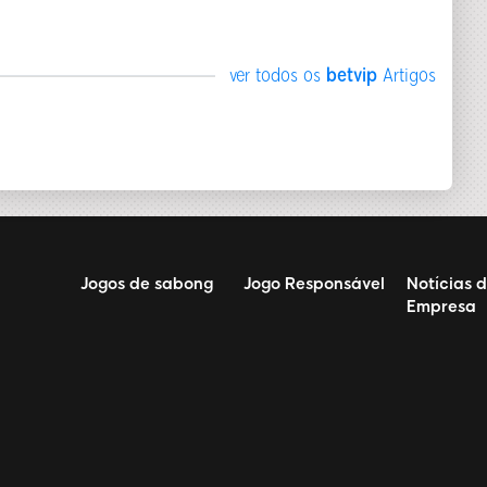
ver todos os
betvip
Artigos
Jogos de sabong
Jogo Responsável
Notícias 
Empresa