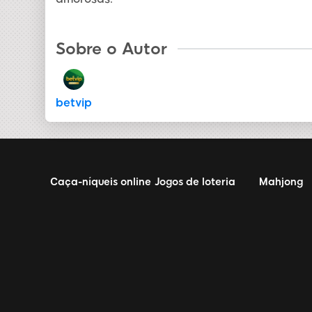
Sobre o Autor
betvip
Caça-níqueis online
Jogos de loteria
Mahjong