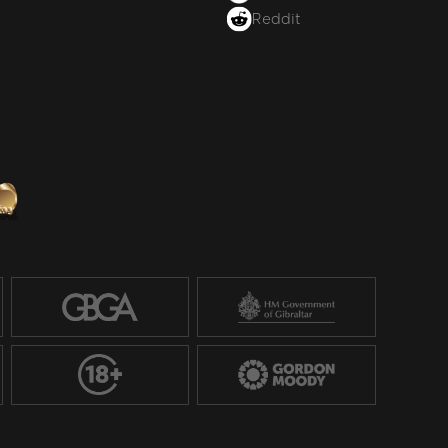
Reddit