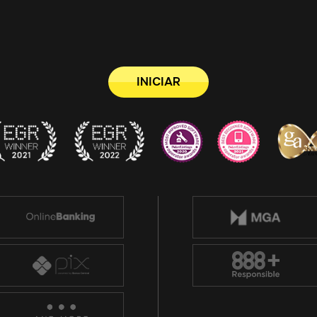
INICIAR