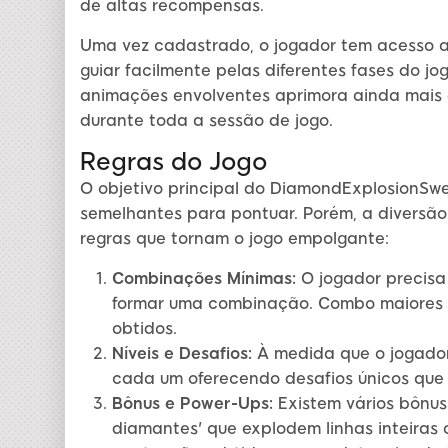
de altas recompensas.
Uma vez cadastrado, o jogador tem acesso a 
guiar facilmente pelas diferentes fases do jo
animações envolventes aprimora ainda mais 
durante toda a sessão de jogo.
Regras do Jogo
O objetivo principal do DiamondExplosionSw
semelhantes para pontuar. Porém, a diversão
regras que tornam o jogo empolgante:
Combinações Mínimas:
O jogador precisa 
formar uma combinação. Combo maiores g
obtidos.
Níveis e Desafios:
À medida que o jogador 
cada um oferecendo desafios únicos que
Bônus e Power-Ups:
Existem vários bônus
diamantes' que explodem linhas inteiras