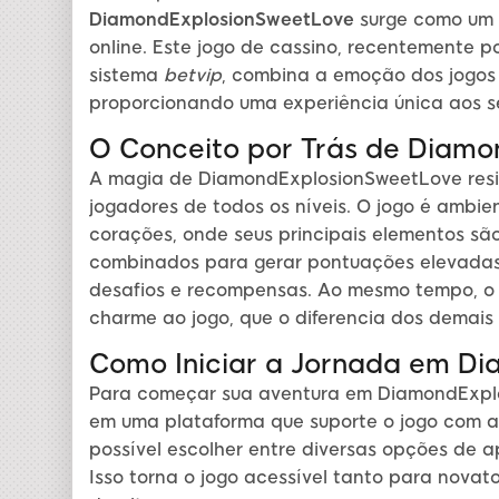
DiamondExplosionSweetLove
surge como um d
online. Este jogo de cassino, recentemente 
sistema
betvip
, combina a emoção dos jogos
proporcionando uma experiência única aos s
O Conceito por Trás de Diam
A magia de DiamondExplosionSweetLove resi
jogadores de todos os níveis. O jogo é ambie
corações, onde seus principais elementos são
combinados para gerar pontuações elevadas 
desafios e recompensas. Ao mesmo tempo, 
charme ao jogo, que o diferencia dos demais 
Como Iniciar a Jornada em D
Para começar sua aventura em DiamondExplo
em uma plataforma que suporte o jogo com a
possível escolher entre diversas opções de 
Isso torna o jogo acessível tanto para nova