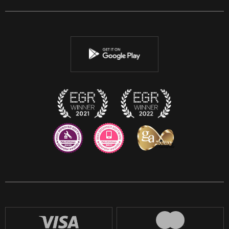
Facebook
Twitter
YouTube
Instagram
Discord
Twitch
Reddit