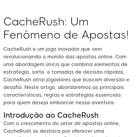
CacheRush: Um
Fenômeno de Apostas!
CacheRush é um jogo inovador que vem
revolucionando o mundo das apostas online. Com
uma abordagem única que combina elementos de
estratégia, sorte, e tomadas de decisão rápidas,
CacheRush atrai jogadores que buscam diversão e
desafio. Neste artigo, abordaremos as principais
características, regras e estratégias essenciais
para quem deseja embarcar nessa aventura.
Introdução ao CacheRush
Com o crescimento do setor de apostas online,
CacheRush se destaca por oferecer uma