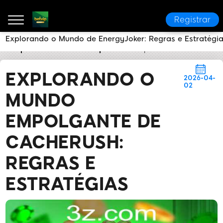
Registrar
Explorando o Mundo de EnergyJoker: Regras e Estratégi
betvip
Notícias da Empresa
Explorando o Mundo E
EXPLORANDO O
2026-04-
02
MUNDO
EMPOLGANTE DE
CACHERUSH:
REGRAS E
ESTRATÉGIAS