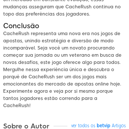
mudanças asseguram que CacheRush continua no
topo das preferências dos jogadores.
Conclusão
CacheRush representa uma nova era nos jogos de
apostas, unindo estratégia e diversão de modo
incomparável. Seja você um novato procurando
começar sua jornada ou um veterano em busca de
novos desafios, este jogo oferece algo para todos.
Mergulhe nessa experiência única e descubra o
porquê de CacheRush ser um dos jogos mais
emocionantes do mercado de apostas online hoje.
Experimente agora e veja por si mesmo porque
tantos jogadores estão correndo para a
CacheRush!
Sobre o Autor
ver todos os
betvip
Artigos